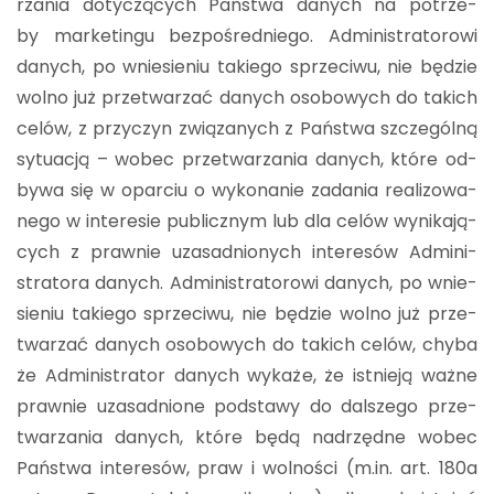
rza­nia do­ty­czą­cych Pań­stwa da­nych na po­trze­
by mar­ke­tin­gu bez­po­śred­nie­go. Ad­mi­ni­stra­to­ro­wi
da­nych, po wnie­sie­niu ta­kie­go sprze­ci­wu, nie bę­dzie
wolno już prze­twa­rzać da­nych oso­bo­wych do ta­kich
celów, z przy­czyn zwią­za­nych z Pań­stwa szcze­gól­ną
sy­tu­acją – wobec prze­twa­rza­nia da­nych, które od­
by­wa się w opar­ciu o wy­ko­na­nie za­da­nia re­ali­zo­wa­
ne­go w in­te­re­sie pu­blicz­nym lub dla celów wy­ni­ka­ją­
cych z praw­nie uza­sad­nio­nych in­te­re­sów Ad­mi­ni­
stra­to­ra da­nych. Ad­mi­ni­stra­to­ro­wi da­nych, po wnie­
sie­niu ta­kie­go sprze­ci­wu, nie bę­dzie wolno już prze­
twa­rzać da­nych oso­bo­wych do ta­kich celów, chyba
że Ad­mi­ni­stra­tor da­nych wy­ka­że, że ist­nie­ją ważne
praw­nie uza­sad­nio­ne pod­sta­wy do dal­sze­go prze­
twa­rza­nia da­nych, które będą nad­rzęd­ne wobec
Pań­stwa in­te­re­sów, praw i wol­no­ści (m.​in. art. 180a