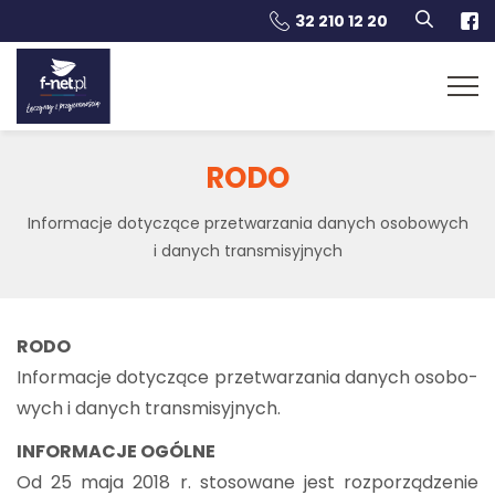
32 210 12 20
RODO
In­for­ma­cje do­ty­czą­ce prze­twa­rza­nia da­nych oso­bo­wych
i da­nych trans­mi­syj­nych
RODO
In­for­ma­cje do­ty­czą­ce prze­twa­rza­nia da­nych oso­bo­
wych i da­nych trans­mi­syj­nych.
IN­FOR­MA­CJE OGÓL­NE
Od 25 maja 2018 r. sto­so­wa­ne jest roz­po­rzą­dze­nie