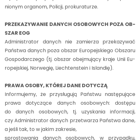
nio­nym or­ga­nom, Po­li­cji, pro­ku­ra­tu­rze.
PRZE­KA­ZY­WA­NIE DA­NYCH OSO­BO­WYCH POZA OB­
SZAR EOG
Ad­mi­ni­stra­tor da­nych nie za­mie­rza prze­ka­zy­wać
Pań­stwa da­nych poza ob­szar Eu­ro­pej­skie­go Ob­sza­ru
Go­spo­dar­cze­go (tj. ob­szar obej­mu­ją­cy kraje Unii Eu­
ro­pej­skiej, Nor­we­gię, Liech­ten­ste­in i Is­lan­dię).
PRAWA OSOBY, KTÓ­REJ DANE DO­TY­CZĄ
In­for­mu­je­my, że przy­słu­gu­ją Pań­stwu na­stę­pu­ją­ce
prawa do­ty­czą­ce da­nych oso­bo­wych: do­stę­pu
do da­nych oso­bo­wych, tj. uzy­ska­nia in­for­ma­cji,
czy Ad­mi­ni­stra­tor da­nych prze­twa­rza Pań­stwa dane,
a jeśli tak, to w jakim za­kre­sie,
spro­sto­wa­nia da­nych oso­bo­wych, w przy­pad­ku,