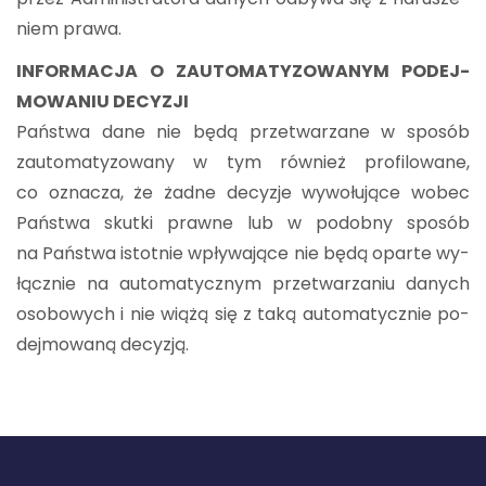
niem prawa.
IN­FOR­MA­CJA O ZAUTO­MA­TY­ZO­WA­NYM PO­DEJ­
MO­WA­NIU DE­CY­ZJI
Pań­stwa dane nie będą prze­twa­rza­ne w spo­sób
zauto­ma­ty­zo­wa­ny w tym rów­nież pro­fi­lo­wa­ne,
co ozna­cza, że żadne de­cy­zje wy­wo­łu­ją­ce wobec
Pań­stwa skut­ki praw­ne lub w po­dob­ny spo­sób
na Pań­stwa istot­nie wpły­wa­ją­ce nie będą opar­te wy­
łącz­nie na au­to­ma­tycz­nym prze­twa­rza­niu da­nych
oso­bo­wych i nie wiążą się z taką au­to­ma­tycz­nie po­
dej­mo­wa­ną de­cy­zją.