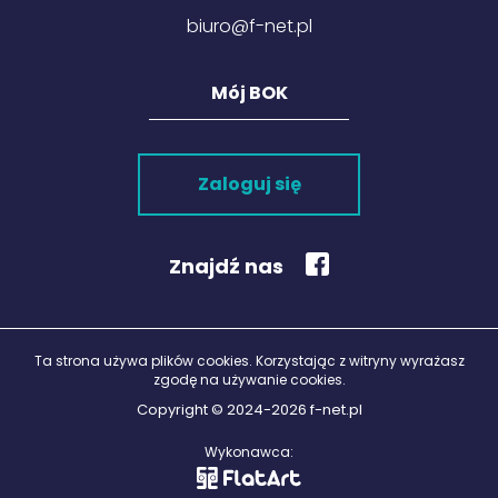
biuro@f-net.pl
Mój BOK
Zwiększ rozmiar 
Zmniejsz rozmiar
Zaloguj się
Zwiększ odstęp 
literami
Zmniejsz odstęp
Znajdź nas
literami
Negatyw
Odcienie szarośc
Ta strona używa plików cookies. Korzystając z witryny wyrażasz
zgodę na używanie cookies.
Duży kursor
Copyright © 2024-2026 f-net.pl
Przewodnik czyt
Wykonawca:
Podkreślanie lin