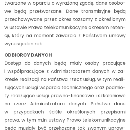
twa­rza­ne w opar­ciu o wy­ra­żo­ną zgodę, dane oso­bo­
we będą prze­twa­rza­ne. Dane trans­mi­syj­ne będą
prze­cho­wy­wa­ne przez okres toż­sa­my z okre­ślo­nym
w usta­wie Prawo te­le­ko­mu­ni­ka­cyj­ne okre­sem re­ten­
cji, który na mo­ment za­war­cia z Pań­stwem umowy
wy­no­si jeden rok.
OD­BIOR­CY DA­NYCH
Do­stęp do da­nych będą miały osoby pra­cu­ją­ce
i współ­pra­cu­ją­ce z Ad­mi­ni­stra­to­rem da­nych w za­
kre­sie re­ali­za­cji na Pań­stwa rzecz usług, w tym re­ali­
zu­ją­cych usłu­gi wspar­cia tech­nicz­ne­go oraz pod­mio­
ty re­ali­zu­ją­ce usłu­gi praw­no-fi­nan­so­we i szko­le­nio­we
na rzecz Ad­mi­ni­stra­to­ra da­nych. Pań­stwa dane
w przy­pad­kach ści­śle okre­ślo­nych prze­pi­sa­mi
prawa, w tym m.​in. usta­wy Prawo te­le­ko­mu­ni­ka­cyj­ne
będą mu­sia­ły być prze­ka­za­ne tak zwa­nym upraw­