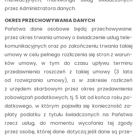
przez Ad­mi­ni­stra­to­ra da­nych.
OKRES PRZE­CHO­WY­WA­NIA DA­NYCH
Pań­stwa dane oso­bo­we będą prze­cho­wy­wa­ne:
przez okres trwa­nia umowy o świad­cze­nie usług te­le­
ko­mu­ni­ka­cyj­nych oraz po za­koń­cze­niu trwa­nia ta­kiej
umowy w celu peł­ne­go roz­li­cze­nia się stron z wa­run­
ków umowy, w tym do czasu upły­wu ter­mi­nu
przedaw­nie­nia rosz­czeń z ta­kiej umowy (3 lata
od roz­wią­za­nia umowy), a w za­kre­sie roz­li­czeń
z urzę­dem skar­bo­wym przez okres przedaw­nie­nia
zo­bo­wią­zań po­dat­ko­wych, tj. 5 lat od końca roku po­
dat­ko­we­go, w któ­rym po­ja­wi­ła się ko­niecz­ność za­
pła­ty po­dat­ku z ty­tu­łu świad­czo­nych na Pań­stwa
rzecz usług, do mo­men­tu wy­co­fa­nia tej zgody
przez osobę, któ­rej dane do­ty­czą jeśli dane są prze­