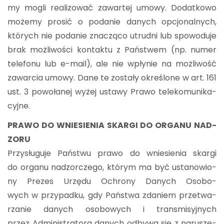
my mogli re­ali­zo­wać za­war­tej umowy. Do­dat­ko­wo
mo­że­my pro­sić o po­da­nie da­nych opcjo­nal­nych,
któ­rych nie po­da­nie zna­czą­co utrud­ni lub spo­wo­du­je
brak moż­li­wo­ści kon­tak­tu z Pań­stwem (np. numer
te­le­fo­nu lub e-mail), ale nie wpły­nie na moż­li­wość
za­war­cia umowy. Dane te zo­sta­ły okre­ślo­ne w art. 161
ust. 3 po­wo­ła­nej wyżej usta­wy Prawo te­le­ko­mu­ni­ka­
cyj­ne.
PRAWO DO WNIE­SIE­NIA SKAR­GI DO OR­GA­NU NAD­
ZO­RU
Przy­słu­gu­je Pań­stwu prawo do wnie­sie­nia skar­gi
do or­ga­nu nad­zor­cze­go, któ­rym ma być usta­no­wio­
ny Pre­zes Urzę­du Ochro­ny Da­nych Oso­bo­
wych w przy­pad­ku, gdy Pań­stwa zda­niem prze­twa­
rza­nie da­nych oso­bo­wych i trans­mi­syj­nych
przez Ad­mi­ni­stra­to­ra da­nych od­by­wa się z na­ru­sze­