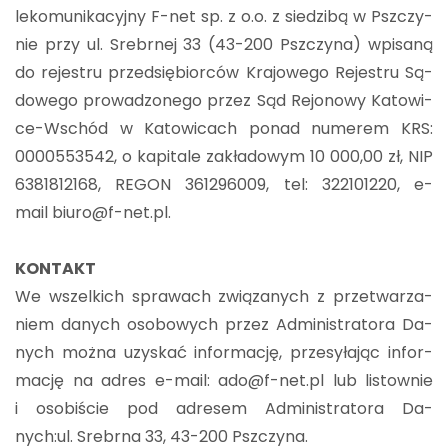
le­ko­mu­ni­ka­cyj­ny F-net sp. z o.o. z sie­dzi­bą w Psz­czy­
nie przy ul. Srebr­nej 33 (43-200 Psz­czy­na) wpi­sa­ną
do re­je­stru przed­się­bior­ców Kra­jo­we­go Re­je­stru Są­
do­we­go pro­wa­dzo­ne­go przez Sąd Re­jo­no­wy Ka­to­wi­
ce-Wschód w Ka­to­wi­cach ponad nu­me­rem KRS:
0000553542, o ka­pi­ta­le za­kła­do­wym 10 000,00 zł, NIP
6381812168, REGON 361296009, tel: 322101220, e-
mail biuro@​f-​net.​pl.
KON­TAKT
We wszel­kich spra­wach zwią­za­nych z prze­twa­rza­
niem da­nych oso­bo­wych przez Ad­mi­ni­stra­to­ra Da­
nych można uzy­skać in­for­ma­cję, prze­sy­ła­jąc in­for­
ma­cję na adres e-mail: ado@​f-​net.​pl lub li­stow­nie
i oso­bi­ście pod ad­re­sem Ad­mi­ni­stra­to­ra Da­
nych:ul. Srebr­na 33, 43-200 Psz­czy­na.