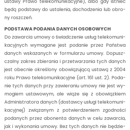
usta­wy Prawo te­le­ko­mu­ni­ka­cyj­ne), albo gdy ist­nieć
będą pod­sta­wy do usta­le­nia, do­cho­dze­nia lub obro­
ny rosz­czeń.
POD­STA­WA PO­DA­NIA DA­NYCH OSO­BO­WYCH
Do za­war­cia umowy o świad­cze­nie usług te­le­ko­mu­ni­
ka­cyj­nych wy­ma­ga­ne jest po­da­nie przez Pań­stwa
da­nych wska­za­nych w for­mu­la­rzu umowy. Do­pusz­
czal­ny za­kres zbie­ra­nia i prze­twa­rza­nia tych da­nych
jest obec­nie okre­ślo­ny obo­wią­zu­ją­cą usta­wą z 2004
roku Prawo te­le­ko­mu­ni­ka­cyj­ne (art. 161 ust. 2). Po­da­
nie tych da­nych przy za­wie­ra­niu umowy nie jest wy­
mo­giem usta­wo­wym, ale wiąże się z obo­wiąz­kiem
Ad­mi­ni­stra­to­ra da­nych (do­staw­cy usłu­gi te­le­ko­mu­ni­
ka­cyj­nej) zwią­za­nym z po­twier­dze­niem zgod­no­ści
po­da­nych przez abo­nen­ta da­nych w celu za­war­cia,
jak i wy­ko­na­nia umowy. Bez tych da­nych nie bę­dzie­