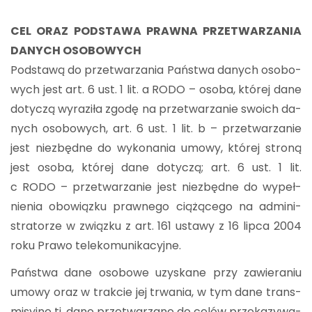
CEL ORAZ POD­STA­WA PRAW­NA PRZE­TWA­RZA­NIA
DA­NYCH OSO­BO­WYCH
Pod­sta­wą do prze­twa­rza­nia Pań­stwa da­nych oso­bo­
wych jest art. 6 ust. 1 lit. a RODO – osoba, któ­rej dane
do­ty­czą wy­ra­zi­ła zgodę na prze­twa­rza­nie swo­ich da­
nych oso­bo­wych, art. 6 ust. 1 lit. b – prze­twa­rza­nie
jest nie­zbęd­ne do wy­ko­na­nia umowy, któ­rej stro­ną
jest osoba, któ­rej dane do­ty­czą; art. 6 ust. 1 lit.
c RODO – prze­twa­rza­nie jest nie­zbęd­ne do wy­peł­
nie­nia obo­wiąz­ku praw­ne­go cią­żą­ce­go na ad­mi­ni­
stra­to­rze w związ­ku z art. 161 usta­wy z 16 lipca 2004
roku Prawo te­le­ko­mu­ni­ka­cyj­ne.
Pań­stwa dane oso­bo­we uzy­ska­ne przy za­wie­ra­niu
umowy oraz w trak­cie jej trwa­nia, w tym dane trans­
mi­syj­ne tj. dane prze­twa­rza­ne do celów prze­ka­zy­wa­