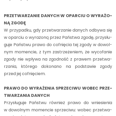
PRZE­TWA­RZA­NIE DA­NYCH W OPAR­CIU O WY­RA­ŻO­
NĄ ZGODĘ
W przy­pad­ku, gdy prze­twa­rza­nie da­nych od­by­wa się
w opar­ciu o wy­ra­żo­ną przez Pań­stwa zgodę, przy­słu­
gu­je Pań­stwu prawo do cof­nię­cia tej zgody w do­wol­
nym mo­men­cie, z tym za­strze­że­niem, że wy­co­fa­nie
zgody nie wpły­wa na zgod­ność z pra­wem prze­twa­
rza­nia, któ­re­go do­ko­na­no na pod­sta­wie zgody
przed jej cof­nię­ciem.
PRAWO DO WY­RA­ŻE­NIA SPRZE­CI­WU WOBEC PRZE­
TWA­RZA­NIA DA­NYCH
Przy­słu­gu­je Pań­stwu rów­nież prawo do wnie­sie­nia
w do­wol­nym mo­men­cie sprze­ci­wu: wobec prze­twa­