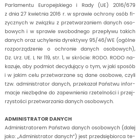
Par­la­men­tu Eu­ro­pej­skie­go i Rady (UE) 2016/679
z dnia 27 kwiet­nia 2016 r. w spra­wie ochro­ny osób fi­
zycz­nych w związ­ku z prze­twa­rza­niem da­nych oso­
bo­wych i w spra­wie swo­bod­ne­go prze­pły­wu ta­kich
da­nych oraz uchy­le­nia dy­rek­ty­wy 95/46/WE (ogól­ne
roz­po­rzą­dze­nie o ochro­nie da­nych oso­bo­wych),
Dz. Urz. UE. L Nr 119, str. 1, w skró­cie: RODO. RODO na­
ka­zu­je, aby pod­miot de­cy­du­ją­cy o tym, w jaki spo­sób
i w jakim celu prze­twa­rza­ne są dane oso­bo­we, czyli
tzw. ad­mi­ni­stra­tor da­nych, prze­ka­zał Pań­stwu in­for­
ma­cje nie­zbęd­ne do za­pew­nie­nia rze­tel­no­ści i przej­
rzy­sto­ści prze­twa­rza­nia da­nych oso­bo­wych.
AD­MI­NI­STRA­TOR DA­NYCH
Ad­mi­ni­stra­to­rem Pań­stwa da­nych oso­bo­wych (dalej
jako: „Ad­mi­ni­stra­tor da­nych”) jest przed­się­bior­ca te­