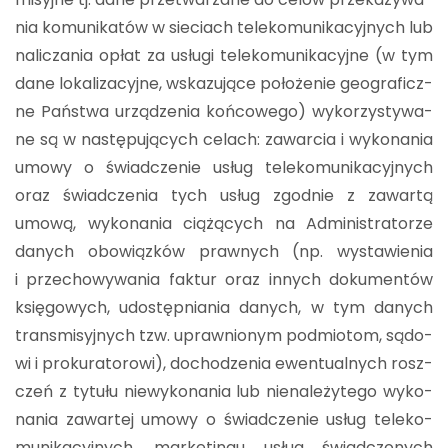
nia ko­mu­ni­ka­tów w sie­ciach te­le­ko­mu­ni­ka­cyj­nych lub
na­li­cza­nia opłat za usłu­gi te­le­ko­mu­ni­ka­cyj­ne (w tym
dane lo­ka­li­za­cyj­ne, wska­zu­ją­ce po­ło­że­nie geo­gra­ficz­
ne Pań­stwa urzą­dze­nia koń­co­we­go) wy­ko­rzy­sty­wa­
ne są w na­stę­pu­ją­cych ce­lach: za­war­cia i wy­ko­na­nia
umowy o świad­cze­nie usług te­le­ko­mu­ni­ka­cyj­nych
oraz świad­cze­nia tych usług zgod­nie z za­war­tą
umową, wy­ko­na­nia cią­żą­cych na Ad­mi­ni­stra­to­rze
da­nych obo­wiąz­ków praw­nych (np. wy­sta­wie­nia
i prze­cho­wy­wa­nia fak­tur oraz in­nych do­ku­men­tów
księ­go­wych, udo­stęp­nia­nia da­nych, w tym da­nych
trans­mi­syj­nych tzw. upraw­nio­nym pod­mio­tom, są­do­
wi i pro­ku­ra­to­ro­wi), do­cho­dze­nia ewen­tu­al­nych rosz­
czeń z ty­tu­łu nie­wy­ko­na­nia lub nie­na­le­ży­te­go wy­ko­
na­nia za­war­tej umowy o świad­cze­nie usług te­le­ko­
mu­ni­ka­cyj­nych, mar­ke­tin­gu usług świad­czo­nych