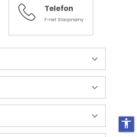
Telefon
F-net Sta­cjo­nar­ny
accessibility