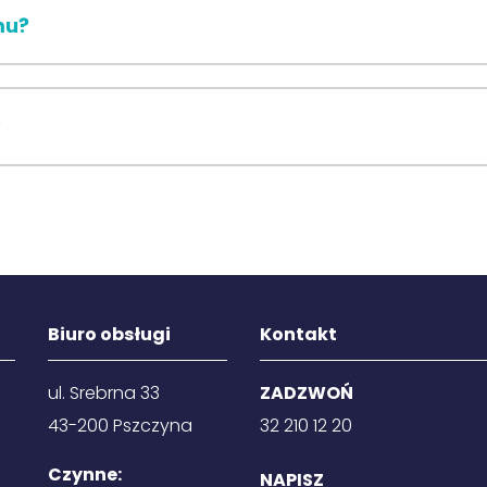
mu?
?
Biuro obsługi
Kontakt
ul. Srebrna 33
ZADZWOŃ
43-200 Pszczyna
32 210 12 20
Czynne:
NAPISZ