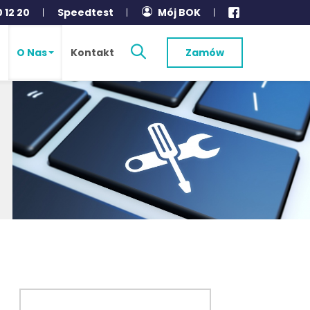
0 12 20
Speedtest
Mój BOK
O Nas
Kontakt
Zamów