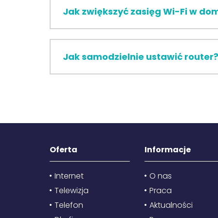
Jak zwiększyć zasięg Wi-Fi w do
Jak samodzielnie ustawić router
Oferta
Informacje
Internet
O nas
Telewizja
Praca
Telefon
Aktualności